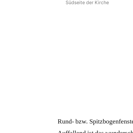
Südseite der Kirche
Rund- bzw. Spitzbogenfenste
Auffallend ist das wundersc