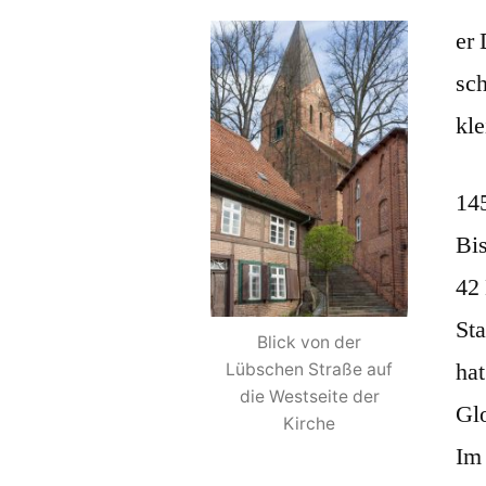
er
sc
kl
145
Bis
42
Sta
Blick von der
ha
Lübschen Straße auf
die Westseite der
Gl
Kirche
Im