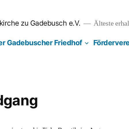
tkirche zu Gadebusch e.V.
Älteste erha
er Gadebuscher Friedhof
Fördervere
dgang